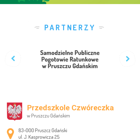
PARTNERZY
Przedszkole Czwóreczka
w Pruszczu Gdańskim
Adres pocztowy:
83-000 Pruszcz Gdański
ul. J. Kasprowicza 25