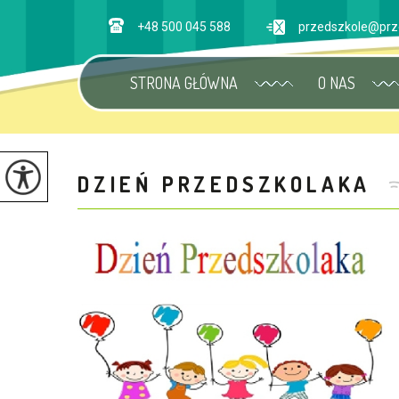
+48 500 045 588
przedszkole@prz
STRONA GŁÓWNA
O NAS
DZIEŃ PRZEDSZKOLAKA