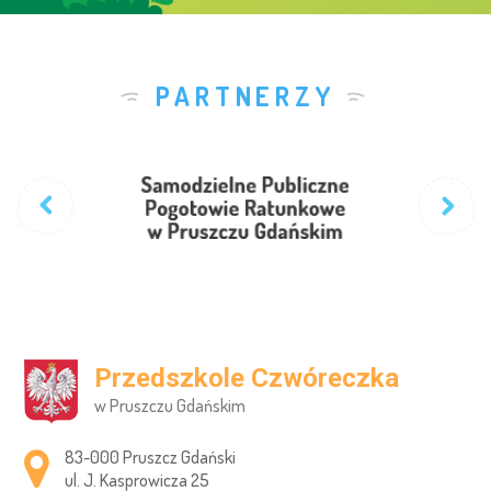
PARTNERZY
Przedszkole Czwóreczka
w Pruszczu Gdańskim
Adres pocztowy:
83-000 Pruszcz Gdański
ul. J. Kasprowicza 25